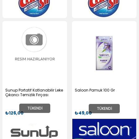
Sunup Portatif Katlanabilir Leke
Saloon Pamuk 100 Gr
Çıkarıcı Temizlik Fırçası
TÜKENDI
TÜKENDI
₺126,00
₺49,00