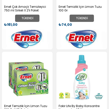
Ernet Çok Amaçlı Temizleyici
Ernet Temizlik İçin Limon Tuzu
750 ml Sirkeli X 2'li Paket
100 Gr
TÜKENDI
TÜKENDI
₺161,00
₺74,00
Ernet Temizlik İçin Limon Tuzu
Fakir Life By Baby Konsantre