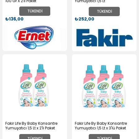
100 Gr X 2'li Paket
Yumuşatıcı 1,5 Lt
TÜKENDI
TÜKENDI
₺136,00
₺252,00
Fakir Life By Baby Konsantre
Fakir Life By Baby Konsantre
Yumuşatıcı 1,5 Lt x 2'li Paket
Yumuşatıcı 1,5 Lt x 3'lü Paket
TÜKENDI
TÜKENDI