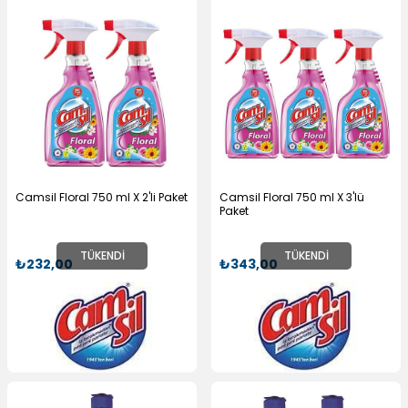
Camsil Floral 750 ml X 2'li Paket
Camsil Floral 750 ml X 3'lü
Paket
TÜKENDI
TÜKENDI
₺232,00
₺343,00