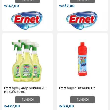
₺147,00
₺287,00
Ernet Sprey Arap Sabunu 750
Ernet Süper Tuz Ruhu 1 Lt
ml X 3'lü Paket
TÜKENDI
TÜKENDI
₺427,00
₺124,00