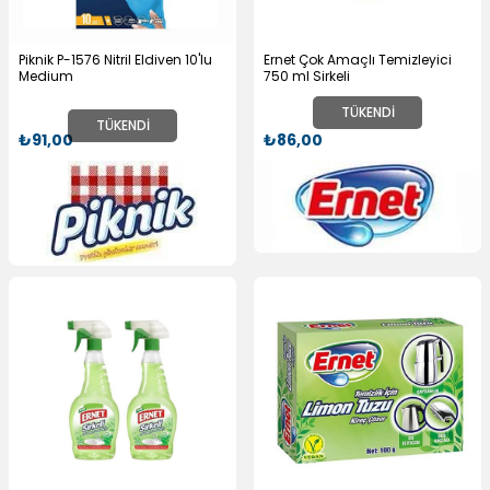
Piknik P-1576 Nitril Eldiven 10'lu
Ernet Çok Amaçlı Temizleyici
Medium
750 ml Sirkeli
TÜKENDI
TÜKENDI
₺91,00
₺86,00