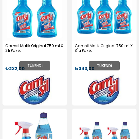
Camsil Matik Original 750 ml X
Camsil Matik Original 750 ml X
2'li Paket
3'lü Paket
TÜKENDI
TÜKENDI
₺232,00
₺343,00