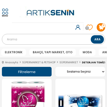
MENU
0
0
ELEKTRONİK
BAHÇE, YAPI MARKET, OTO
MODA
AN
Anasayfa
SÜPERMARKET & PETSHOP
SÜPERMARKET
DETERJAN TEMİZLİ
Filtreleme
Sıralama