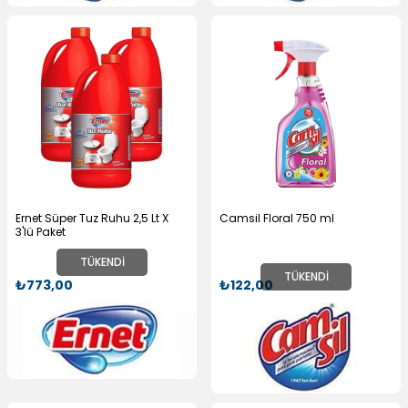
Ernet Süper Tuz Ruhu 2,5 Lt X
Camsil Floral 750 ml
3'lü Paket
TÜKENDI
TÜKENDI
₺773,00
₺122,00