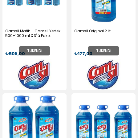
Camsil Matik + Camsil Yedek
Camsil Original 2 Lt
500+1000 ml X 3'lü Paket
TÜKENDI
TÜKENDI
₺508,00
₺177,00