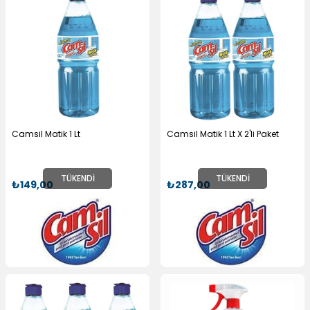
Camsil Matik 1 Lt
Camsil Matik 1 Lt X 2'li Paket
TÜKENDI
TÜKENDI
₺149,00
₺287,00