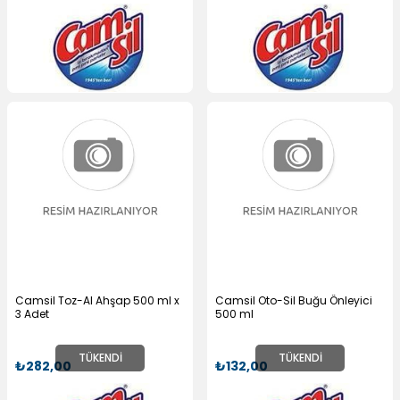
Camsil Toz-Al Ahşap 500 ml x
Camsil Oto-Sil Buğu Önleyici
3 Adet
500 ml
TÜKENDI
TÜKENDI
₺282,00
₺132,00